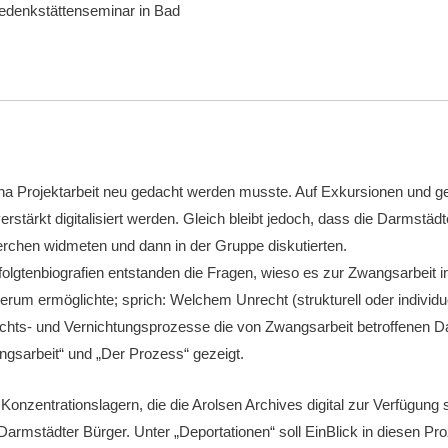
denkstättenseminar in Bad
a Projektarbeit neu gedacht werden musste. Auf Exkursionen und g
stärkt digitalisiert werden. Gleich bleibt jedoch, dass die Darmstädt
erchen widmeten und dann in der Gruppe diskutierten.
rfolgtenbiografien entstanden die Fragen, wieso es zur Zwangsarbei
erum ermöglichte; sprich: Welchem Unrecht (strukturell oder individu
echts- und Vernichtungsprozesse die von Zwangsarbeit betroffenen Da
angsarbeit“ und „Der Prozess“ gezeigt.
nzentrationslagern, die die Arolsen Archives digital zur Verfügung s
rmstädter Bürger. Unter „Deportationen“ soll EinBlick in diesen Pro